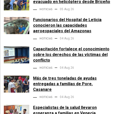
evacuado en helicóptero desde Briceño
NOTICIAS
05 Aug 26
Funcionarios del Hospital de Leticia
conocieron las capacidades
aeroespaciales del Amazonas
NOTICIAS
04 Aug 26
Capacitación fortalece el conocimiento
sobre los derechos de las víctimas del
conflicto
NOTICIAS
04 Aug 26
Más de tres toneladas de ayudas
entregadas a familias de Pore,
Casanare
NOTICIAS
04 Aug 26
Especialistas de la salud llevaron
esperanza a familias en Venecia,