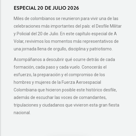
ESPECIAL 20 DE JULIO 2026
ASÍ 
EL DE
Miles de colombianos se reunieron para vivir una de las
celebraciones más importantes del país: el Desfile Militar
¿Te ha
y Policial del 20 de Julio. En este capítulo especial de A
del 20 
Volar, revivimos los momentos más representativos de
En est
una jornada llena de orgullo, disciplina y patriotismo.
detalle
Acompáñanos a descubrir qué ocurre detrás de cada
ensaya
formación, cada paso y cada vuelo. Conocerás el
Colombi
esfuerzo, la preparación y el compromiso de los
🎥 No t
hombres y mujeres de la Fuerza Aeroespacial
que hay
Colombiana que hicieron posible este histórico desfile,
además de escuchar las voces de comandantes,
tripulaciones y ciudadanos que vivieron esta gran fiesta
nacional.