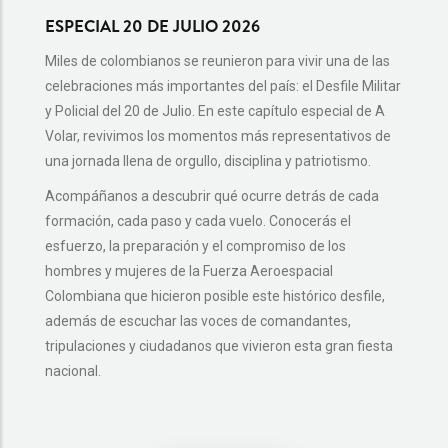
ESPECIAL 20 DE JULIO 2026
ASÍ 
EL DE
Miles de colombianos se reunieron para vivir una de las
celebraciones más importantes del país: el Desfile Militar
¿Te ha
y Policial del 20 de Julio. En este capítulo especial de A
del 20 
Volar, revivimos los momentos más representativos de
En est
una jornada llena de orgullo, disciplina y patriotismo.
detalle
Acompáñanos a descubrir qué ocurre detrás de cada
ensaya
formación, cada paso y cada vuelo. Conocerás el
Colombi
esfuerzo, la preparación y el compromiso de los
🎥 No t
hombres y mujeres de la Fuerza Aeroespacial
que hay
Colombiana que hicieron posible este histórico desfile,
además de escuchar las voces de comandantes,
tripulaciones y ciudadanos que vivieron esta gran fiesta
nacional.