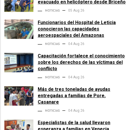
evacuado en helicóptero desde Briceño
NOTICIAS
05 Aug 26
Funcionarios del Hospital de Leticia
conocieron las capacidades
aeroespaciales del Amazonas
NOTICIAS
04 Aug 26
Capacitación fortalece el conocimiento
sobre los derechos de las víctimas del
conflicto
NOTICIAS
04 Aug 26
Más de tres toneladas de ayudas
entregadas a familias de Pore,
Casanare
NOTICIAS
04 Aug 26
Especialistas de la salud llevaron
esperanza a familias en Venecia,