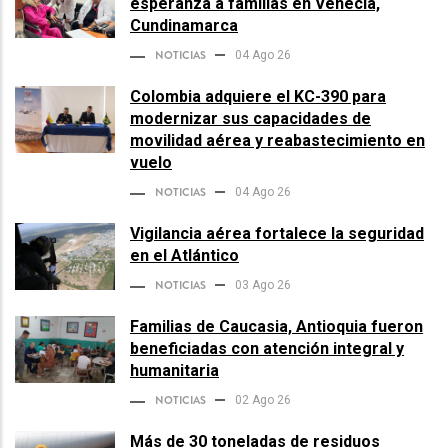
esperanza a familias en Venecia,
Cundinamarca
NOTICIAS
04 Ago 26
Colombia adquiere el KC-390 para
modernizar sus capacidades de
movilidad aérea y reabastecimiento en
vuelo
NOTICIAS
04 Ago 26
Vigilancia aérea fortalece la seguridad
en el Atlántico
NOTICIAS
03 Ago 26
Familias de Caucasia, Antioquia fueron
beneficiadas con atención integral y
humanitaria
NOTICIAS
02 Ago 26
Más de 30 toneladas de residuos