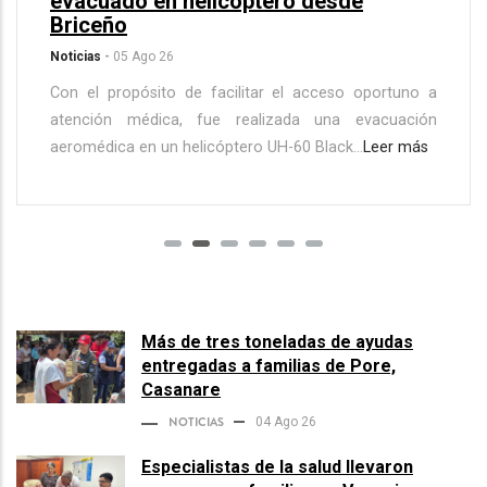
evacuado en helicóptero desde
Briceño
Noticias
-
05 Ago 26
Con el propósito de facilitar el acceso oportuno a
atención médica, fue realizada una evacuación
aeromédica en un helicóptero UH-60 Black...
Leer más
Más de tres toneladas de ayudas
entregadas a familias de Pore,
Casanare
NOTICIAS
04 Ago 26
Especialistas de la salud llevaron