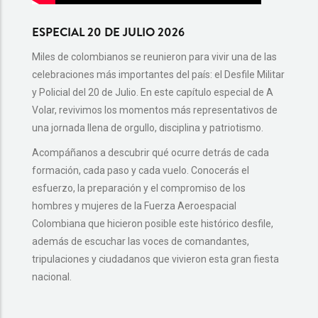
ESPECIAL 20 DE JULIO 2026
ASÍ 
EL DE
Miles de colombianos se reunieron para vivir una de las
celebraciones más importantes del país: el Desfile Militar
¿Te ha
y Policial del 20 de Julio. En este capítulo especial de A
del 20 
Volar, revivimos los momentos más representativos de
En est
una jornada llena de orgullo, disciplina y patriotismo.
detalle
Acompáñanos a descubrir qué ocurre detrás de cada
ensaya
formación, cada paso y cada vuelo. Conocerás el
Colombi
esfuerzo, la preparación y el compromiso de los
🎥 No t
hombres y mujeres de la Fuerza Aeroespacial
que hay
Colombiana que hicieron posible este histórico desfile,
además de escuchar las voces de comandantes,
tripulaciones y ciudadanos que vivieron esta gran fiesta
nacional.