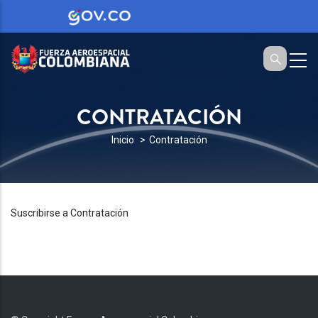
CONTRATACIÓN
SOBRESCRIBIR
Inicio
Contratación
ENLACES
DE
AYUDA
Suscribirse a Contratación
A
LA
NAVEGACIÓN