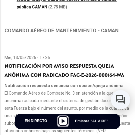
pública CAMAN
(2.75 MB)
COMANDO AÉREO DE MANTENIMIENTO - CAMAN
Mié, 13/05/2026 - 17:36
NOTIFICACIÓN POR AVISO RESPUESTA QUEJA
ANÓNIMA CON RADICADO FAC-E-2026-000164-WA
Notificación respuesta denuncia corrupción/queja anónima
El Comando Aéreo de Combate No. 3 en atención a la queja
anonima radicada mediante el sistema de gestión documental de
esta Fuerza bajo el número del asunto, por medio de la cual indica
una situación con la prestación de servicios por parte de un señor
EN DIRECTO
Emisora "AL AIRE"
suboficial de esta Unidad Militar Aérea, se permite darle respuesta
al usuario anónimo bajo los siguientes términos: (VER