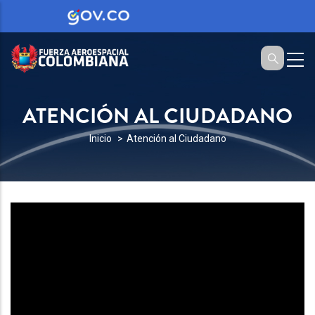
ATENCIÓN AL CIUDADANO
SOBRESCRIBIR
Inicio
Atención al Ciudadano
ENLACES
DE
AYUDA
A
LA
NAVEGACIÓN