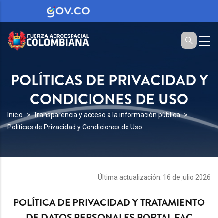
POLÍTICAS DE PRIVACIDAD Y
CONDICIONES DE USO
SOBRESCRIBIR
Inicio
Transparencia y acceso a la información pública
Políticas de Privacidad y Condiciones de Uso
ENLACES
DE
AYUDA
A
Última actualización: 16 de julio 2026
LA
POLÍTICA DE PRIVACIDAD Y TRATAMIENTO
NAVEGACIÓN
DE DATOS PERSONALES PORTAL FAC