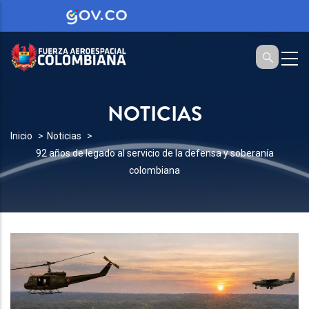
NOTICIAS
SOBRESCRIBIR
Inicio
Noticias
92 años de legado al servicio de la defensa y soberanía
ENLACES
colombiana
DE
AYUDA
A
LA
NAVEGACIÓN