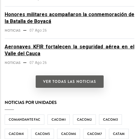
Honores militares acompañaron la conmemoración de
la Batalla de Boyacá
NOTICIAS
07 Ago 26
Aeronaves KFIR fortalecen la seguridad aérea en el
Valle del Cauca
NOTICIAS
07 Ago 26
VER TODAS LAS NOTICIAS
NOTICIAS POR UNIDADES
COMANDANTE FAC
CACOM1
CACOM2
CACOM3
CACOM4
CACOM5
CACOM6
CACOM7
CATAM