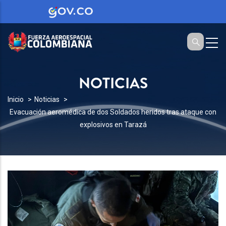
NOTICIAS
SOBRESCRIBIR
Inicio
Noticias
Evacuación aeromédica de dos Soldados heridos tras ataque con
ENLACES
explosivos en Tarazá
DE
AYUDA
A
LA
NAVEGACIÓN