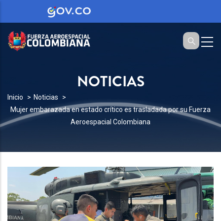
NOTICIAS
SOBRESCRIBIR
Inicio
Noticias
Mujer embarazada en estado crítico es trasladada por su Fuerza
ENLACES
Aeroespacial Colombiana
DE
AYUDA
A
LA
NAVEGACIÓN