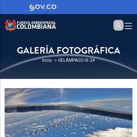
GALERÍA FOTOGRÁFICA
SOBRESCRIBIR
Inicio
RELÁMPAGO IX-24
ENLACES
DE
AYUDA
A
LA
NAVEGACIÓN