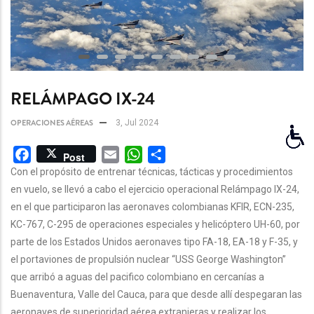
RELÁMPAGO IX-24
OPERACIONES AÉREAS
3, Jul 2024
Facebook
Email
WhatsApp
Share
Post
Con el propósito de entrenar técnicas, tácticas y procedimientos
en vuelo, se llevó a cabo el ejercicio operacional Relámpago IX-24,
en el que participaron las aeronaves colombianas KFIR, ECN-235,
KC-767, C-295 de operaciones especiales y helicóptero UH-60, por
parte de los Estados Unidos aeronaves tipo FA-18, EA-18 y F-35, y
el portaviones de propulsión nuclear “USS George Washington”
que arribó a aguas del pacifico colombiano en cercanías a
Buenaventura, Valle del Cauca, para que desde allí despegaran las
aeronaves de superioridad aérea extranjeras y realizar los