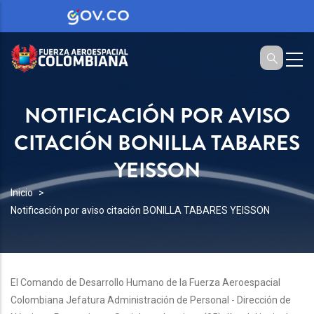
NOTIFICACIÓN POR AVISO
CITACIÓN BONILLA TABARES
YEISSON
SOBRESCRIBIR
Inicio
Notificación por aviso citación BONILLA TABARES YEISSON
ENLACES
DE
AYUDA
A
El Comando de Desarrollo Humano de la Fuerza Aeroespacial
Colombiana Jefatura Administración de Personal - Dirección de
LA