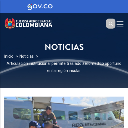
NOTICIAS
SOBRESCRIBIR
Inicio
Noticias
Articulación institucional permite traslado aeromédico oportuno
ENLACES
en la región insular
DE
AYUDA
A
LA
NAVEGACIÓN