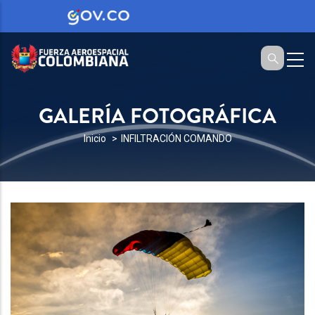
GALERÍA FOTOGRÁFICA
SOBRESCRIBIR
Inicio
INFILTRACIÓN COMANDO
ENLACES
DE
AYUDA
A
LA
NAVEGACIÓN