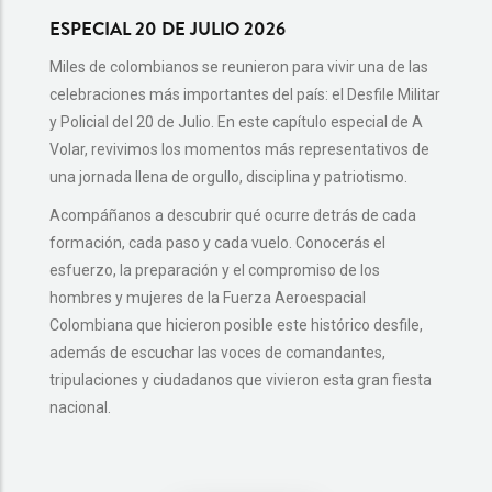
ESPECIAL 20 DE JULIO 2026
ASÍ 
EL DE
Miles de colombianos se reunieron para vivir una de las
celebraciones más importantes del país: el Desfile Militar
¿Te ha
y Policial del 20 de Julio. En este capítulo especial de A
del 20 
Volar, revivimos los momentos más representativos de
En est
una jornada llena de orgullo, disciplina y patriotismo.
detalle
Acompáñanos a descubrir qué ocurre detrás de cada
ensaya
formación, cada paso y cada vuelo. Conocerás el
Colombi
esfuerzo, la preparación y el compromiso de los
🎥 No t
hombres y mujeres de la Fuerza Aeroespacial
que hay
Colombiana que hicieron posible este histórico desfile,
además de escuchar las voces de comandantes,
tripulaciones y ciudadanos que vivieron esta gran fiesta
nacional.