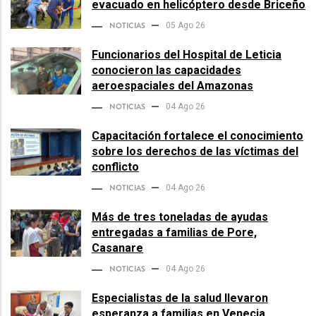
evacuado en helicóptero desde Briceño
NOTICIAS
05 Ago 26
Funcionarios del Hospital de Leticia
conocieron las capacidades
aeroespaciales del Amazonas
NOTICIAS
04 Ago 26
Capacitación fortalece el conocimiento
sobre los derechos de las víctimas del
conflicto
NOTICIAS
04 Ago 26
Más de tres toneladas de ayudas
entregadas a familias de Pore,
Casanare
NOTICIAS
04 Ago 26
Especialistas de la salud llevaron
esperanza a familias en Venecia,