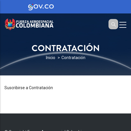
CONTRATACIÓN
SOBRESCRIBIR
Inicio
Contratación
ENLACES
DE
AYUDA
Suscribirse a Contratación
A
LA
NAVEGACIÓN