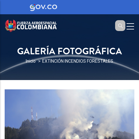
GALERÍA FOTOGRÁFICA
SOBRESCRIBIR
Inicio
EXTINCIÓN INCENDIOS FORESTALES
ENLACES
DE
AYUDA
A
LA
NAVEGACIÓN