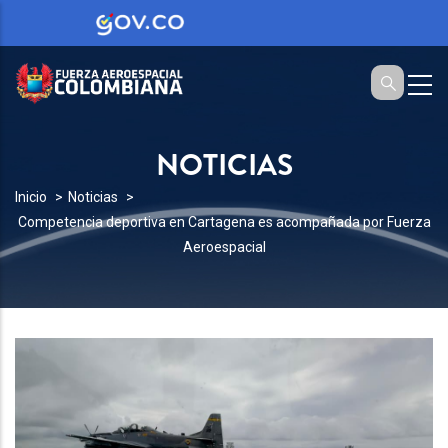
NOTICIAS
SOBRESCRIBIR
Inicio
Noticias
Competencia deportiva en Cartagena es acompañada por Fuerza
ENLACES
Aeroespacial
DE
AYUDA
A
LA
NAVEGACIÓN