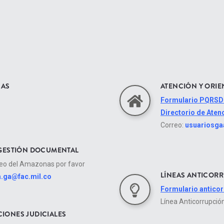
NAS
ATENCIÓN Y ORI
Formulario PQRSD
Directorio de Ate
Correo:
usuariosga
GESTIÓN DOCUMENTAL
reo del Amazonas por favor
LÍNEAS ANTICOR
a.ga@fac.mil.co
Formulario antico
Línea Anticorrupció
CIONES JUDICIALES