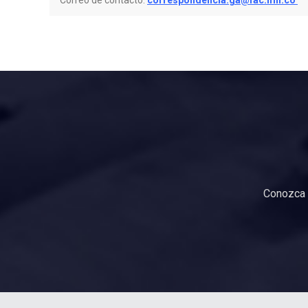
Correo de contacto:
correspondencia.ga@fac.mil.co
Conozca 