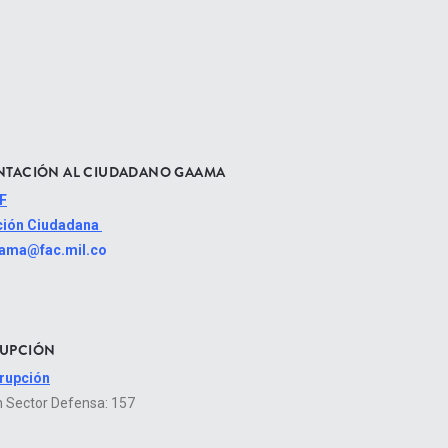
ENTACIÓN AL CIUDADANO GAAMA
F
nción Ciudadana
ama@fac.mil.co
RUPCIÓN
rrupción
n Sector Defensa: 157