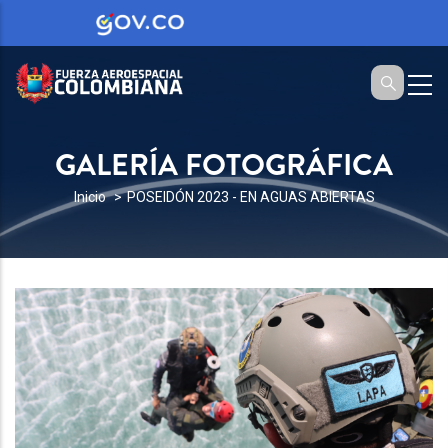
GALERÍA FOTOGRÁFICA
SOBRESCRIBIR
Inicio
POSEIDÓN 2023 - EN AGUAS ABIERTAS
ENLACES
DE
AYUDA
A
LA
NAVEGACIÓN