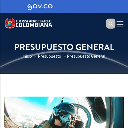
PRESUPUESTO GENERAL
SOBRESCRIBIR
Inicio
Presupuesto
Presupuesto General
ENLACES
DE
AYUDA
A
LA
NAVEGACIÓN