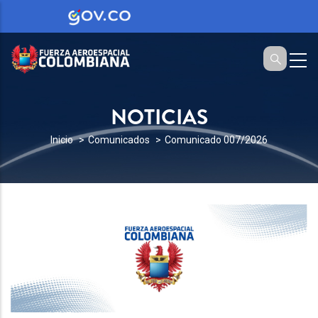
NOTICIAS
SOBRESCRIBIR
Inicio
Comunicados
Comunicado 007/2026
ENLACES
DE
AYUDA
A
LA
NAVEGACIÓN