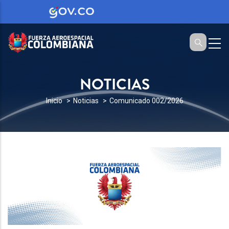
NOTICIAS
SOBRESCRIBIR
Inicio
Noticias
Comunicado 002/2026
ENLACES
DE
AYUDA
A
LA
NAVEGACIÓN