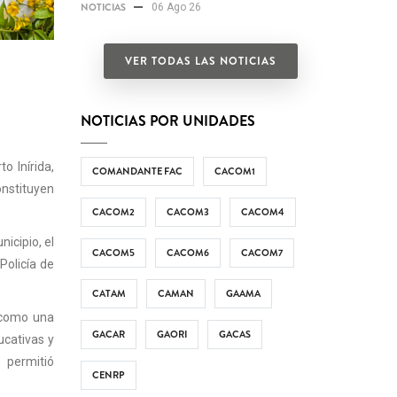
NOTICIAS
06 Ago 26
VER TODAS LAS NOTICIAS
NOTICIAS POR UNIDADES
o Inírida,
COMANDANTE FAC
CACOM1
onstituyen
CACOM2
CACOM3
CACOM4
nicipio, el
CACOM5
CACOM6
CACOM7
Policía de
CATAM
CAMAN
GAAMA
í como una
GACAR
GAORI
GACAS
ucativas y
e permitió
CENRP