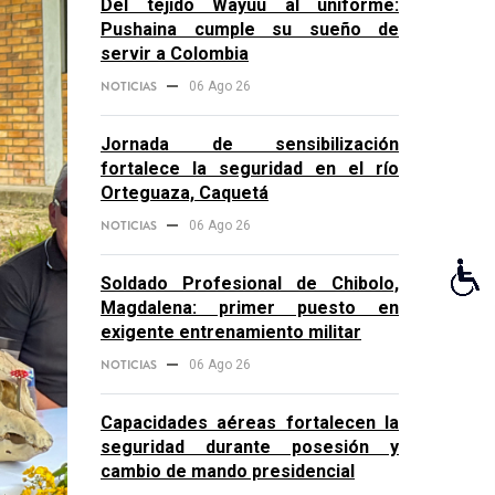
Del tejido Wayuu al uniforme:
Pushaina cumple su sueño de
servir a Colombia
NOTICIAS
06 Ago 26
Jornada de sensibilización
fortalece la seguridad en el río
Orteguaza, Caquetá
NOTICIAS
06 Ago 26
Soldado Profesional de Chibolo,
Magdalena: primer puesto en
exigente entrenamiento militar
NOTICIAS
06 Ago 26
Capacidades aéreas fortalecen la
seguridad durante posesión y
cambio de mando presidencial