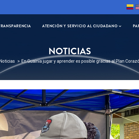
TRANSPARENCIA
ATENCIÓN Y SERVICIO AL CIUDADANO
PA
NOTICIAS
RESCRIBIR
Noticias
En Guainía jugar y aprender es posible gracias al Plan Cora
ACES
DA
EGACIÓN