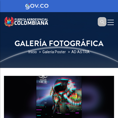
GALERÍA FOTOGRÁFICA
SOBRESCRIBIR
Inicio
Galería Poster
AD ASTRA
ENLACES
DE
AYUDA
A
LA
NAVEGACIÓN