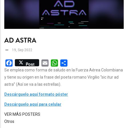
AD ASTRA
19, Sep 2022
Facebook
Email
WhatsApp
Share
Post
Se emplea como forma de saludo en la Fuerza Aérea Colombiana
y tiene su origen en la frase del poeta romano Virgilio “sic itur ad
astra” (Así se va a las estrellas).
Descárguelo aquí formato póster
Descárguelo aquí para celular
VER MÁS POSTERS
Otros