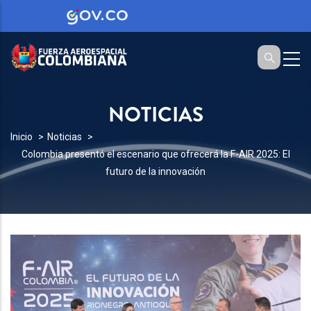
NOTICIAS
SOBRESCRIBIR
Inicio
Noticias
Colombia presentó el escenario que ofrecerá la F-AIR 2025: El
ENLACES
futuro de la innovación
DE
AYUDA
A
LA
NAVEGACIÓN