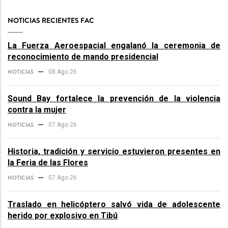
NOTICIAS RECIENTES FAC
La Fuerza Aeroespacial engalanó la ceremonia de
reconocimiento de mando presidencial
NOTICIAS
08 Ago 26
Sound Bay fortalece la prevención de la violencia
contra la mujer
NOTICIAS
07 Ago 26
Historia, tradición y servicio estuvieron presentes en
la Feria de las Flores
NOTICIAS
07 Ago 26
Traslado en helicóptero salvó vida de adolescente
herido por explosivo en Tibú