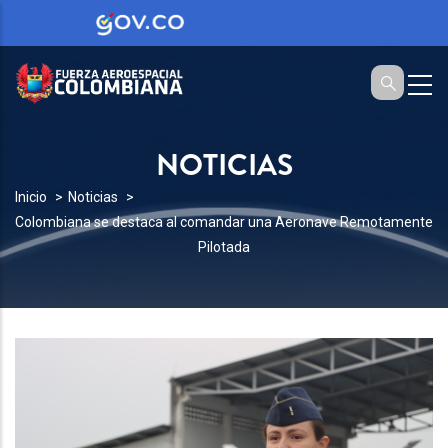
NOTICIAS
SOBRESCRIBIR
Inicio
Noticias
Colombiana se destaca al comandar una Aeronave Remotamente
ENLACES
Pilotada
DE
AYUDA
A
LA
NAVEGACIÓN