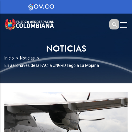
NOTICIAS
SOBRESCRIBIR
Inicio
Noticias
En aeronaves de la FAC la UNGRD llegó a La Mojana
ENLACES
DE
AYUDA
A
LA
NAVEGACIÓN