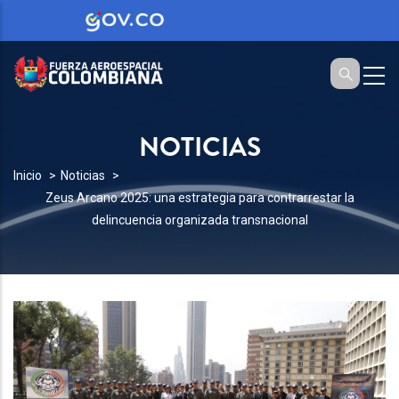
NOTICIAS
SOBRESCRIBIR
Inicio
Noticias
Zeus Arcano 2025: una estrategia para contrarrestar la
ENLACES
delincuencia organizada transnacional
DE
AYUDA
A
LA
NAVEGACIÓN