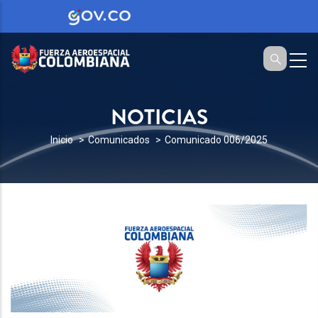
NOTICIAS
SOBRESCRIBIR
Inicio
Comunicados
Comunicado 006/2025
ENLACES
DE
AYUDA
A
LA
NAVEGACIÓN