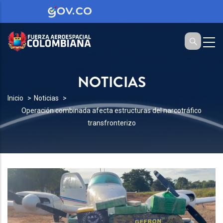
NOTICIAS
SOBRESCRIBIR
Inicio
Noticias
Operación combinada afecta estructuras del narcotráfico
ENLACES
transfronterizo
DE
AYUDA
A
LA
NAVEGACIÓN