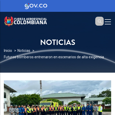
NOTICIAS
SOBRESCRIBIR
Inicio
Noticias
Futuros bomberos entrenaron en escenarios de alta exigencia
ENLACES
DE
AYUDA
A
LA
NAVEGACIÓN