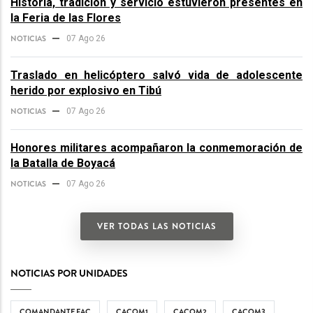
Historia, tradición y servicio estuvieron presentes en
la Feria de las Flores
NOTICIAS
07 Ago 26
Traslado en helicóptero salvó vida de adolescente
herido por explosivo en Tibú
NOTICIAS
07 Ago 26
Honores militares acompañaron la conmemoración de
la Batalla de Boyacá
NOTICIAS
07 Ago 26
VER TODAS LAS NOTICIAS
NOTICIAS POR UNIDADES
COMANDANTE FAC
CACOM1
CACOM2
CACOM3