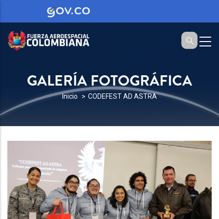
GALERÍA FOTOGRÁFICA
SOBRESCRIBIR
Inicio
CODEFEST AD ASTRA
ENLACES
DE
AYUDA
A
LA
NAVEGACIÓN