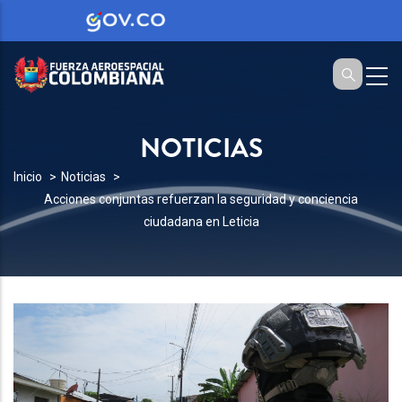
NOTICIAS
SOBRESCRIBIR
Inicio
Noticias
Acciones conjuntas refuerzan la seguridad y conciencia
ENLACES
ciudadana en Leticia
DE
AYUDA
A
LA
NAVEGACIÓN