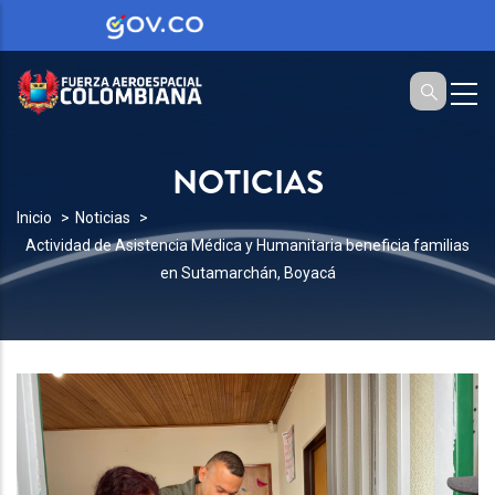
NOTICIAS
SOBRESCRIBIR
Inicio
Noticias
Actividad de Asistencia Médica y Humanitaria beneficia familias
ENLACES
en Sutamarchán, Boyacá
DE
AYUDA
A
LA
NAVEGACIÓN