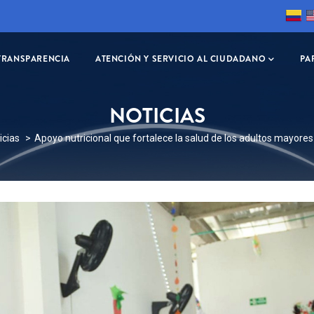
TRANSPARENCIA
ATENCIÓN Y SERVICIO AL CIUDADANO
PA
NOTICIAS
SCRIBIR
icias
Apoyo nutricional que fortalece la salud de los adultos mayore
CES
A
GACIÓN