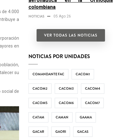
aeronáutica en la Orinoquía
colombiana
s de 4.000
NOTICIAS
05 Ago 26
ntribuye a
VER TODAS LAS NOTICIAS
orporación
mayores en
NOTICIAS POR UNIDADES
oblación,
talecer su
COMANDANTE FAC
CACOM1
CACOM2
CACOM3
CACOM4
 social de
CACOM5
CACOM6
CACOM7
CATAM
CAMAN
GAAMA
GACAR
GAORI
GACAS