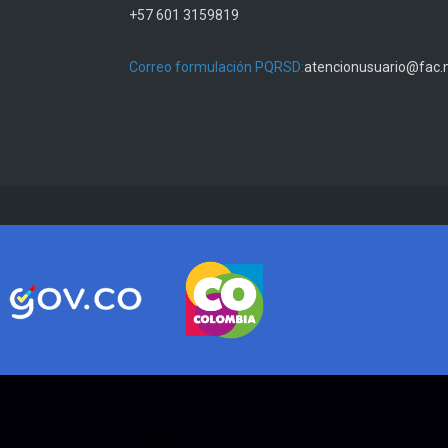
+57 601 3159819
Correo formulación PQRSD:
atencionusuario@fac.m