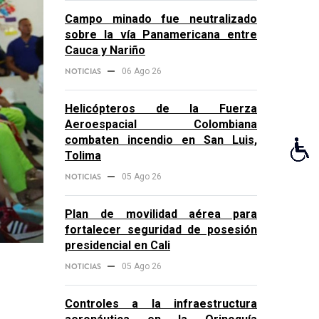
Campo minado fue neutralizado
sobre la vía Panamericana entre
Cauca y Nariño
NOTICIAS
06 Ago 26
Helicópteros de la Fuerza
Aeroespacial Colombiana
combaten incendio en San Luis,
Tolima
NOTICIAS
05 Ago 26
Plan de movilidad aérea para
fortalecer seguridad de posesión
presidencial en Cali
NOTICIAS
05 Ago 26
Controles a la infraestructura