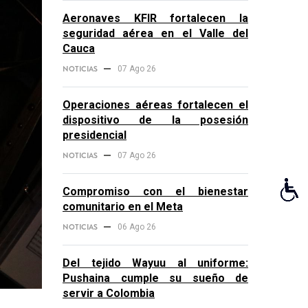
Aeronaves KFIR fortalecen la
seguridad aérea en el Valle del
Cauca
NOTICIAS
07 Ago 26
Operaciones aéreas fortalecen el
dispositivo de la posesión
presidencial
NOTICIAS
07 Ago 26
Compromiso con el bienestar
comunitario en el Meta
NOTICIAS
06 Ago 26
Del tejido Wayuu al uniforme:
Pushaina cumple su sueño de
servir a Colombia