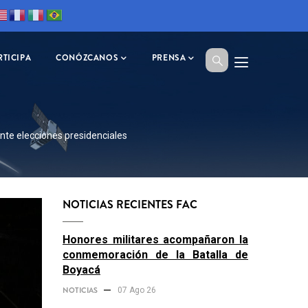
RTICIPA
CONÓZCANOS
PRENSA
nte elecciones presidenciales
NOTICIAS RECIENTES FAC
Honores militares acompañaron la
conmemoración de la Batalla de
Boyacá
NOTICIAS
07 Ago 26