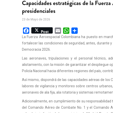
Capacidades estratégicas de la Fuerza 
presidenciales
23 de Mayo de 2026
Facebook
Email
WhatsApp
Share
Post
La Fuerza Aeroespacial Colombiana ha puesto en marcha u
fortalecer las condiciones de seguridad, antes, durante y
Democracia 2026.
Las aeronaves, tripulaciones y el personal técnico, 
alistamiento, con la misión de garantizar el despliegue op
Policía Nacional hacia diferentes regiones del país, contr
Así mismo, dispondrá de las capacidades aéreas de los C
labores de vigilancia y monitoreo sobre centros urbanos,
aeronaves de ala fija, ala rotatoria y sistemas remotamen
Adicionalmente, en cumplimiento de su responsabilidad terr
del Comando Aéreo de Combate No. 1 y el Comando Aéreo