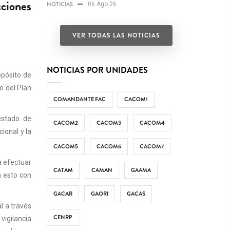
cciones
NOTICIAS
06 Ago 26
VER TODAS LAS NOTICIAS
NOTICIAS POR UNIDADES
opósito de
o del Plan
COMANDANTE FAC
CACOM1
estado de
CACOM2
CACOM3
CACOM4
ional y la
CACOM5
CACOM6
CACOM7
a efectuar
CATAM
CAMAN
GAAMA
a esto con
GACAR
GAORI
GACAS
l a través
CENRP
igilancia