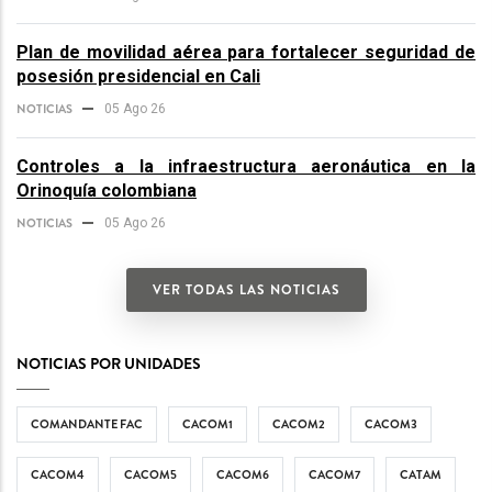
Plan de movilidad aérea para fortalecer seguridad de
posesión presidencial en Cali
NOTICIAS
05 Ago 26
Controles a la infraestructura aeronáutica en la
Orinoquía colombiana
NOTICIAS
05 Ago 26
VER TODAS LAS NOTICIAS
NOTICIAS POR UNIDADES
COMANDANTE FAC
CACOM1
CACOM2
CACOM3
CACOM4
CACOM5
CACOM6
CACOM7
CATAM