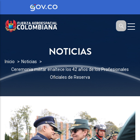
NOTICIAS
SOBRESCRIBIR
Inicio
Noticias
Ceremonia militar enaltece los 42 años de los Profesionales
ENLACES
Oficiales de Reserva
DE
AYUDA
A
LA
NAVEGACIÓN