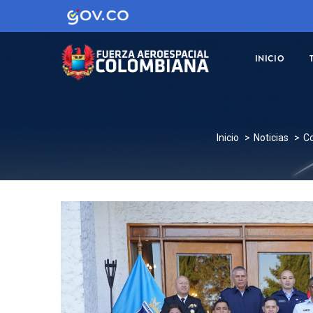
MAIN
NAVIGATION
INICIO
SOBRESCRI
Inicio
Noticias
Co
ENLACES
DE
AYUDA
A
LA
NAVEGACI