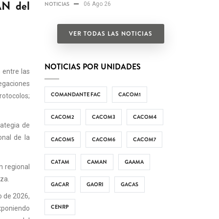
AN del
NOTICIAS
06 Ago 26
VER TODAS LAS NOTICIAS
NOTICIAS POR UNIDADES
 entre las
legaciones
COMANDANTE FAC
CACOM1
rotocolos;
CACOM2
CACOM3
CACOM4
rategia de
onal de la
CACOM5
CACOM6
CACOM7
CATAM
CAMAN
GAAMA
n regional
rza.
GACAR
GAORI
GACAS
o de 2026,
CENRP
exponiendo