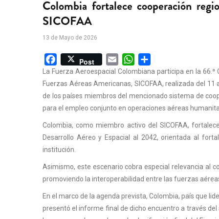
Colombia fortalece cooperación regi
SICOFAA
13 de Mayo de 2026
Facebook
Email
WhatsApp
Share
Post
La Fuerza Aeroespacial Colombiana participa en la 66.ª
Fuerzas Aéreas Americanas, SICOFAA, realizada del 11 a
de los países miembros del mencionado sistema de cooper
para el empleo conjunto en operaciones aéreas humanita
Colombia, como miembro activo del SICOFAA, fortalece 
Desarrollo Aéreo y Espacial al 2042, orientada al fort
institución.
Asimismo, este escenario cobra especial relevancia al co
promoviendo la interoperabilidad entre las fuerzas aéreas 
En el marco de la agenda prevista, Colombia, país que lide
presentó el informe final de dicho encuentro a través de