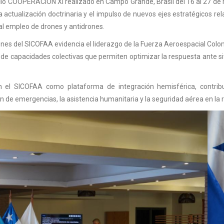
rcicio COOPERACIÓN XI realizado en Campo Grande, Brasil del 16 al 27 de
la actualización doctrinaria y el impulso de nuevos ejes estratégicos re
 al empleo de drones y antidrones.
niones del SICOFAA evidencia el liderazgo de la Fuerza Aeroespacial Col
o de capacidades colectivas que permiten optimizar la respuesta ante s
.
 el SICOFAA como plataforma de integración hemisférica, contrib
 de emergencias, la asistencia humanitaria y la seguridad aérea en la 