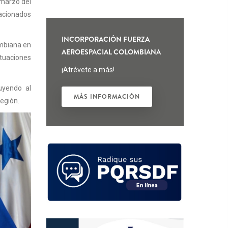
 marzo del
lacionados
INCORPORACIÓN FUERZA
ombiana en
AEROESPACIAL COLOMBIANA
ituaciones
¡Atrévete a más!
uyendo al
MÁS INFORMACIÓN
región.