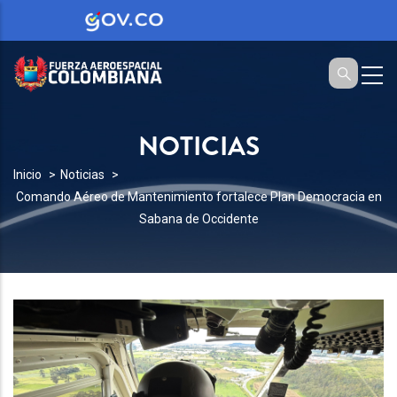
NOTICIAS
SOBRESCRIBIR
Inicio
Noticias
Comando Aéreo de Mantenimiento fortalece Plan Democracia en
ENLACES
Sabana de Occidente
DE
AYUDA
A
LA
NAVEGACIÓN