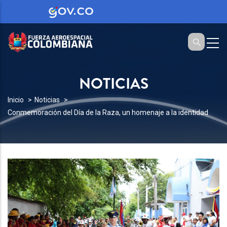
NOTICIAS
SOBRESCRIBIR
Inicio
Noticias
Conmemoración del Día de la Raza, un homenaje a la identidad
ENLACES
DE
AYUDA
A
LA
NAVEGACIÓN