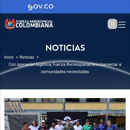
NOTICIAS
SOBRESCRIBIR
Inicio
Noticias
Con operación logística, Fuerza Aeroespacial lleva bienestar a
ENLACES
comunidades necesitadas
DE
AYUDA
A
LA
NAVEGACIÓN