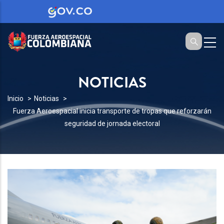
NOTICIAS
SOBRESCRIBIR
Inicio
Noticias
Fuerza Aeroespacial inicia transporte de tropas que reforzarán
ENLACES
seguridad de jornada electoral
DE
AYUDA
A
LA
NAVEGACIÓN