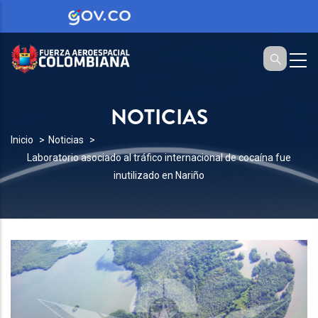
NOTICIAS
SOBRESCRIBIR
Inicio
Noticias
Laboratorio asociado al tráfico internacional de cocaína fue
ENLACES
inutilizado en Nariño
DE
AYUDA
A
LA
NAVEGACIÓN