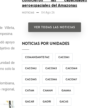
conocieron las capacidades
aeroespaciales del Amazonas
NOTICIAS
04 Ago 26
VER TODAS LAS NOTICIAS
 Villeta,
ampesina.
indó apoyo
NOTICIAS POR UNIDADES
bjetivo de
COMANDANTE FAC
CACOM1
tunidad de
CACOM2
CACOM3
CACOM4
no solo la
CACOM5
CACOM6
CACOM7
lombiana,
regional,
CATAM
CAMAN
GAAMA
GACAR
GAORI
GACAS