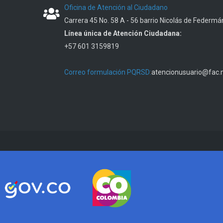
Oficina de Atención al Ciudadano
Carrera 45 No. 58 A - 56 barrio Nicolás de Federmá
Línea única de Atención Ciudadana:
+57 601 3159819
Correo formulación PQRSD:
atencionusuario@fac.m