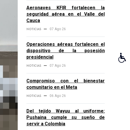
Aeronaves KFIR fortalecen la
seguridad aérea en el Valle del
Cauca
NOTICIAS
07 Ago 26
Operaciones aéreas fortalecen el
dispositivo de la posesión
presidencial
NOTICIAS
07 Ago 26
Compromiso con el bienestar
comunitario en el Meta
NOTICIAS
06 Ago 26
Del tejido Wayuu al uniforme:
Pushaina cumple su sueño de
servir a Colombia