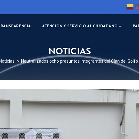
TRANSPARENCIA
ATENCIÓN Y SERVICIO AL CIUDADANO
PA
NOTICIAS
RESCRIBIR
Noticias
Neutralizados ocho presuntos integrantes del Clan del Golfo
ACES
DA
EGACIÓN