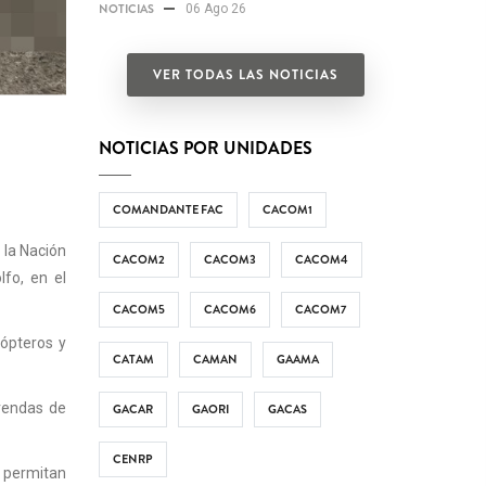
NOTICIAS
06 Ago 26
VER TODAS LAS NOTICIAS
NOTICIAS POR UNIDADES
COMANDANTE FAC
CACOM1
 la Nación
CACOM2
CACOM3
CACOM4
lfo, en el
CACOM5
CACOM6
CACOM7
cópteros y
CATAM
CAMAN
GAAMA
prendas de
GACAR
GAORI
GACAS
CENRP
e permitan