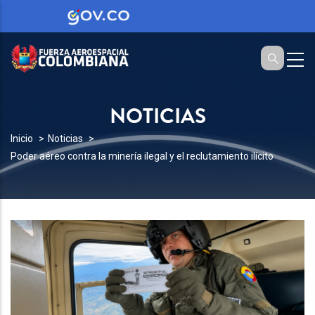
NOTICIAS
SOBRESCRIBIR
Inicio
Noticias
Poder aéreo contra la minería ilegal y el reclutamiento ilícito
ENLACES
DE
AYUDA
A
LA
NAVEGACIÓN