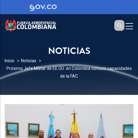
NOTICIAS
SOBRESCRIBIR
Inicio
Noticias
Próximo Jefe Militar de EE.UU. en Colombia conoció capacidades
ENLACES
de la FAC
DE
AYUDA
A
LA
NAVEGACIÓN