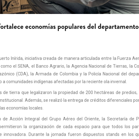
ortalece economías populares del departamento
to Inírida, iniciativa creada de manera articulada entre la Fuerza Ae
s como el SENA, el Banco Agrario, la Agencia Nacional de Tierras, la C
mazónico (CDA), la Armada de Colombia y la Policía Nacional del dep
o a comunidades indígenas afectadas por la reciente ola invernal.
 de tierra que legalizaron la propiedad de 200 hectáreas de predios, 
institucional. Además, se realizó la entrega de créditos diferenciales po
 las economías locales.
n de Acción Integral del Grupo Aéreo del Oriente, la Secretaría de 
 permitieron la organización de cada espacio para que todos los par
a e innovadora. Durante la jornada fueron dispuestos stands en los 