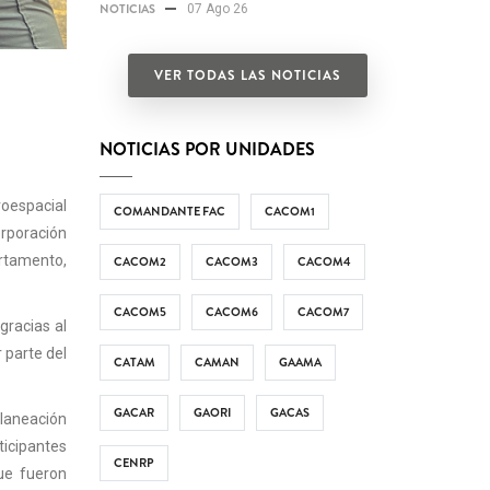
NOTICIAS
07 Ago 26
VER TODAS LAS NOTICIAS
NOTICIAS POR UNIDADES
roespacial
COMANDANTE FAC
CACOM1
orporación
artamento,
CACOM2
CACOM3
CACOM4
CACOM5
CACOM6
CACOM7
gracias al
r parte del
CATAM
CAMAN
GAAMA
GACAR
GAORI
GACAS
Planeación
ticipantes
CENRP
que fueron