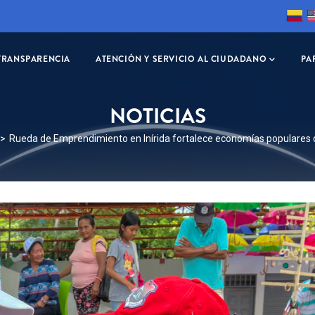
TRANSPARENCIA
ATENCIÓN Y SERVICIO AL CIUDADANO
PA
NOTICIAS
RIBIR
Rueda de Emprendimiento en Inírida fortalece economías populares
CIÓN