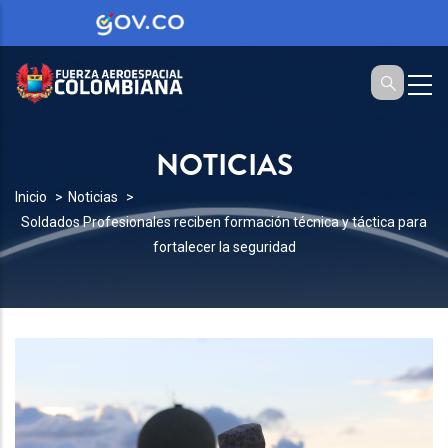
NOTICIAS
SOBRESCRIBIR
Inicio
Noticias
Soldados Profesionales reciben formación técnica y táctica para
ENLACES
fortalecer la seguridad
DE
AYUDA
A
LA
NAVEGACIÓN